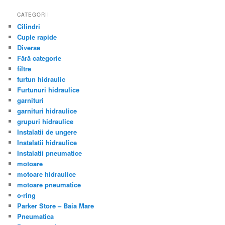
CATEGORII
Cilindri
Cuple rapide
Diverse
Fără categorie
filtre
furtun hidraulic
Furtunuri hidraulice
garnituri
garnituri hidraulice
grupuri hidraulice
Instalatii de ungere
Instalatii hidraulice
Instalatii pneumatice
motoare
motoare hidraulice
motoare pneumatice
o-ring
Parker Store – Baia Mare
Pneumatica