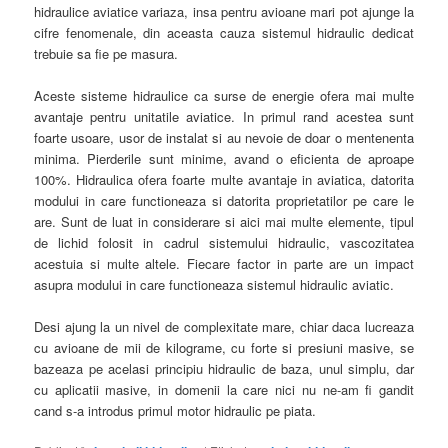
hidraulice aviatice variaza, insa pentru avioane mari pot ajunge la
cifre fenomenale, din aceasta cauza sistemul hidraulic dedicat
trebuie sa fie pe masura.
Aceste sisteme hidraulice ca surse de energie ofera mai multe
avantaje pentru unitatile aviatice. In primul rand acestea sunt
foarte usoare, usor de instalat si au nevoie de doar o mentenenta
minima. Pierderile sunt minime, avand o eficienta de aproape
100%. Hidraulica ofera foarte multe avantaje in aviatica, datorita
modului in care functioneaza si datorita proprietatilor pe care le
are. Sunt de luat in considerare si aici mai multe elemente, tipul
de lichid folosit in cadrul sistemului hidraulic, vascozitatea
acestuia si multe altele. Fiecare factor in parte are un impact
asupra modului in care functioneaza sistemul hidraulic aviatic.
Desi ajung la un nivel de complexitate mare, chiar daca lucreaza
cu avioane de mii de kilograme, cu forte si presiuni masive, se
bazeaza pe acelasi principiu hidraulic de baza, unul simplu, dar
cu aplicatii masive, in domenii la care nici nu ne-am fi gandit
cand s-a introdus primul motor hidraulic pe piata.