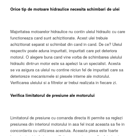
Orice tip de motoare hidraulice necesita schimbari de ulei
Majoritatea motoarelor hidraulice nu contin uleiul hidraulic cu care
functioneaza cand sunt achizitionate. Acest ulei trebuie
achizitionat separat si schimbat din cand in cand. De ce? Uleiul
respectiv poate aduna impuritati, impuritati care pot deteriora
motorul. O alegere buna cand vine vorba de schimbarea uleiului
hidraulic dintr-un motor este sa apelezi la un specialist. Acesta
se va asigura ca uleiul nu contine niciun fel de impuritati care sa
deterioreze mecanismele si piesele interne ale motorului.
Verificarea uleiului si a filtrelor ar trebui realizata in fiecare zi.
Verifica limitatorul de presiune ale motorului
Limitatorul de presiune cu comanda directa iti permite sa reglezi
presiunea din interiorul motorului in asa fel incat aceasta sa fie in
concordanta cu utilizarea acestuia. Aceasta piesa este foarte