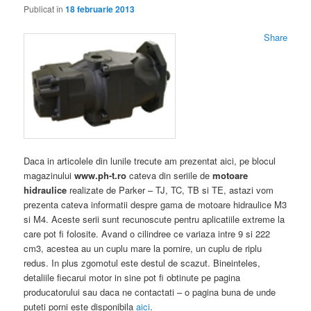
Publicat în
18 februarie 2013
Share
Daca in articolele din lunile trecute am prezentat aici, pe blocul
magazinului
www.ph-t.ro
cateva din seriile de
motoare
hidraulice
realizate de Parker – TJ, TC, TB si TE, astazi vom
prezenta cateva informatii despre gama de motoare hidraulice M3
si M4. Aceste serii sunt recunoscute pentru aplicatiile extreme la
care pot fi folosite. Avand o cilindree ce variaza intre 9 si 222
cm3, acestea au un cuplu mare la pornire, un cuplu de riplu
redus. In plus zgomotul este destul de scazut. Bineinteles,
detaliile fiecarui motor in sine pot fi obtinute pe pagina
producatorului sau daca ne contactati – o pagina buna de unde
puteti porni este disponibila
aici
.