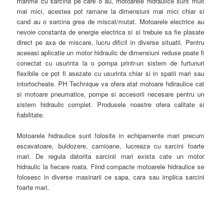
marime cu sarcina pe care o au, motoarele hidraulice sunt mult
mai mici, acestea pot ramane la dimensiuni mai mici chiar si
cand au o sarcina grea de miscat/mutat. Motoarele electrice au
nevoie constanta de energie electrica si si trebuie sa fie plasate
direct pe axa de miscare, lucru dificil in diverse situatii. Pentru
aceeasi aplicatie un motor hidraulic de dimensiuni reduse poate fi
conectat cu usurinta la o pompa printr-un sistem de furtunuri
flexibile ce pot fi asezate cu usurinta chiar si in spatii mari sau
intortocheate. PH Technique va ofera atat motoare hdiraulice cat
si motoare pneumatice, pompe si accesorii necesare pentru un
sistem hidraulic complet. Produsele noastre ofera calitate si
fiabilitate.
Motoarele hidraulice sunt folosite in echipamente mari precum
escavatoare, buldozere, camioane, lucreaza cu sarcini foarte
mari. De regula datorita sarcinii mari exista cate un motor
hidraulic la fiecare roata. Fiind compacte motoarele hidraulice se
folosesc in diverse masinarii ce sapa, cara sau implica sarcini
foarte mari.