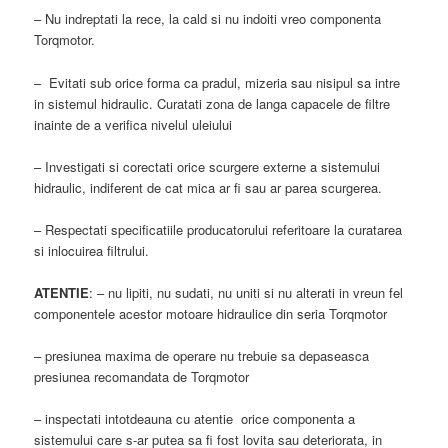
– Nu indreptati la rece, la cald si nu indoiti vreo componenta
Torqmotor.
– Evitati sub orice forma ca pradul, mizeria sau nisipul sa intre
in sistemul hidraulic. Curatati zona de langa capacele de filtre
inainte de a verifica nivelul uleiului
– Investigati si corectati orice scurgere externe a sistemului
hidraulic, indiferent de cat mica ar fi sau ar parea scurgerea.
– Respectati specificatiile producatorului referitoare la curatarea
si inlocuirea filtrului.
ATENTIE
: – nu lipiti, nu sudati, nu uniti si nu alterati in vreun fel
componentele acestor motoare hidraulice din seria Torqmotor
– presiunea maxima de operare nu trebuie sa depaseasca
presiunea recomandata de Torqmotor
– inspectati intotdeauna cu atentie orice componenta a
sistemului care s-ar putea sa fi fost lovita sau deteriorata, in