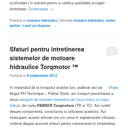
scufundati-l in solvent pentru a verifica posibilele scurgeri
exterioare.
Continuarea
→
Publicat în
motoare hidraulice
|
Etichete
motoare hidraulice
,
motor
,
parker
|
Lasă un răspuns
Sfaturi pentru intretinerea
sistemelor de motoare
hidraulice Torqmotor ™
Publicat în
8 septembrie 2014
In materialul de la inceputul acestei luni, publicat aici pe
Share
blogul PH Technique – Parker Store, am inceput prezentarea a
doua
categorii de motoare hidraulice de mica viteza si cuplu
ridicat
, din seria
PARKER Torqmotors
(TB si TC). Am vorbit
despre componenta, constructia si utilizarea acestora. Azi
intrerupem aceste articole (ce vor urma in saptamaniile viitoare),
vorbind despre anumite sfaturi pentru mentenanta si intretinerea