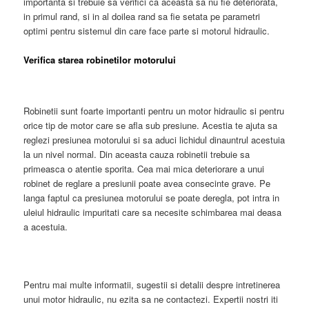
importanta si trebuie sa verifici ca aceasta sa nu fie deteriorata,
in primul rand, si in al doilea rand sa fie setata pe parametri
optimi pentru sistemul din care face parte si motorul hidraulic.
Verifica starea robinetilor motorului
Robinetii sunt foarte importanti pentru un motor hidraulic si pentru
orice tip de motor care se afla sub presiune. Acestia te ajuta sa
reglezi presiunea motorului si sa aduci lichidul dinauntrul acestuia
la un nivel normal. Din aceasta cauza robinetii trebuie sa
primeasca o atentie sporita. Cea mai mica deteriorare a unui
robinet de reglare a presiunii poate avea consecinte grave. Pe
langa faptul ca presiunea motorului se poate deregla, pot intra in
uleiul hidraulic impuritati care sa necesite schimbarea mai deasa
a acestuia.
Pentru mai multe informatii, sugestii si detalii despre intretinerea
unui motor hidraulic, nu ezita sa ne contactezi. Expertii nostri iti