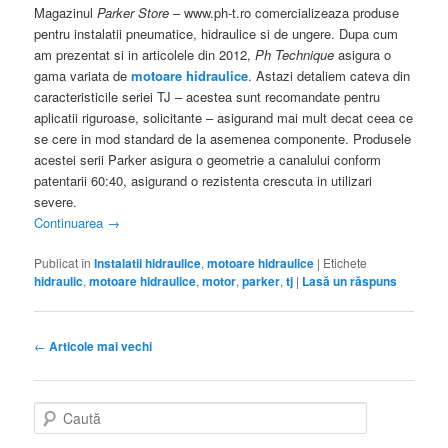
Magazinul
Parker
Store
– www.ph-t.ro comercializeaza produse
pentru instalatii pneumatice, hidraulice si de ungere. Dupa cum
am prezentat si in articolele din 2012,
Ph Technique
asigura o
gama variata de
motoare hidraulice
. Astazi detaliem cateva din
caracteristicile seriei TJ – acestea sunt recomandate pentru
aplicatii riguroase, solicitante – asigurand mai mult decat ceea ce
se cere in mod standard de la asemenea componente. Produsele
acestei serii Parker asigura o geometrie a canalului conform
patentarii 60:40, asigurand o rezistenta crescuta in utilizari
severe.
Continuarea
→
Publicat în
Instalatii hidraulice
,
motoare hidraulice
|
Etichete
hidraulic
,
motoare hidraulice
,
motor
,
parker
,
tj
|
Lasă un răspuns
Navigare articole
←
Articole mai vechi
Caută