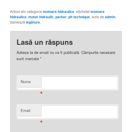
Articol din categoria
motoare hidraulice
, etichetat
motoare
hidraulice
,
motor hidraulic
,
parker
,
ph technique
, scris de
admin
.
Salvează
legătura
.
Lasă un răspuns
Adresa ta de email nu va fi publicată.
Câmpurile necesare
sunt marcate
*
Nume
*
Email
*