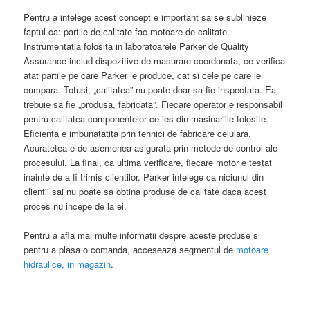
Pentru a intelege acest concept e important sa se sublinieze
faptul ca: partile de calitate fac motoare de calitate.
Instrumentatia folosita in laboratoarele Parker de Quality
Assurance includ dispozitive de masurare coordonata, ce verifica
atat partile pe care Parker le produce, cat si cele pe care le
cumpara. Totusi, „calitatea” nu poate doar sa fie inspectata. Ea
trebuie sa fie „produsa, fabricata”. Fiecare operator e responsabil
pentru calitatea componentelor ce ies din masinariile folosite.
Eficienta e imbunatatita prin tehnici de fabricare celulara.
Acuratetea e de asemenea asigurata prin metode de control ale
procesului. La final, ca ultima verificare, fiecare motor e testat
inainte de a fi trimis clientilor. Parker intelege ca niciunul din
clientii sai nu poate sa obtina produse de calitate daca acest
proces nu incepe de la ei.
Pentru a afla mai multe informatii despre aceste produse si
pentru a plasa o comanda, acceseaza segmentul de
motoare
hidraulice, in magazin
.