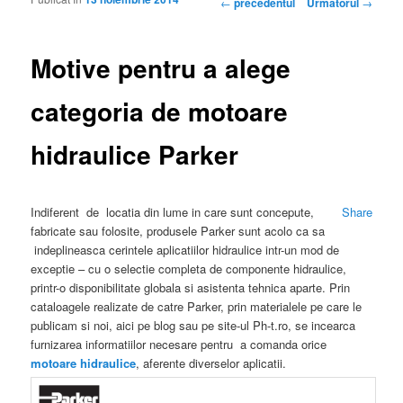
Navigare articole
←
precedentul
Următorul
→
Motive pentru a alege
categoria de motoare
hidraulice Parker
Indiferent de locatia din lume in care sunt concepute,
Share
fabricate sau folosite, produsele Parker sunt acolo ca sa
indeplineasca cerintele aplicatiilor hidraulice intr-un mod de
exceptie – cu o selectie completa de componente hidraulice,
printr-o disponibilitate globala si asistenta tehnica aparte. Prin
cataloagele realizate de catre Parker, prin materialele pe care le
publicam si noi, aici pe blog sau pe site-ul Ph-t.ro, se incearca
furnizarea informatiilor necesare pentru a comanda orice
motoare hidraulice
, aferente diverselor aplicatii.