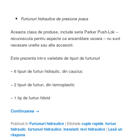
Furtunuri hidraulice de presiune joasa
Aceasta clasa de produse, include seria Parker Push-Lok –
recunoscuta pentru aspecte ca ansamblare usoara – nu sunt
necesare unelte sau alte accesorii.
Este prezenta intr-o varietate de tipuri de furtunuri
– 6 tipuri de furtun hidraulic, din cauciuc
– 2 tipuri de furtun, din termoplastic
– 1 tip de furtun hibrid
Continuarea
→
Publicat în
Furtunuri hidraulice
|
Etichete
cuple rapide
,
furtun
hidraulic
,
furtunuri hidraulice
,
instalatii
,
tevi hidraulice
|
Lasă un
răspuns