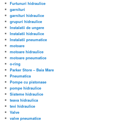
Furtunuri hidraulice
garnituri
garnituri hidraulice
grupuri hidraulice
Instalatii de ungere
Instalatii hidraulice
Instalatii pneumatice
motoare
motoare hidraulice
motoare pneumatice
o-ring
Parker Store – Baia Mare
Pneumatica
Pompe cu pistonase
pompe hidraulice
Sisteme hidraulice
teava hidraulica
tevi hidraulice
Valve
valve pneumatice