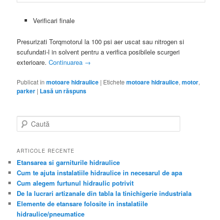
Verificari finale
Presurizati Torqmotorul la 100 psi aer uscat sau nitrogen si
scufundati-l in solvent pentru a verifica posibilele scurgeri
exterioare.
Continuarea
→
Publicat în
motoare hidraulice
|
Etichete
motoare hidraulice
,
motor
,
parker
|
Lasă un răspuns
Caută
ARTICOLE RECENTE
Etansarea si garniturile hidraulice
Cum te ajuta instalatiile hidraulice in necesarul de apa
Cum alegem furtunul hidraulic potrivit
De la lucrari artizanale din tabla la tinichigerie industriala
Elemente de etansare folosite in instalatiile
hidraulice/pneumatice