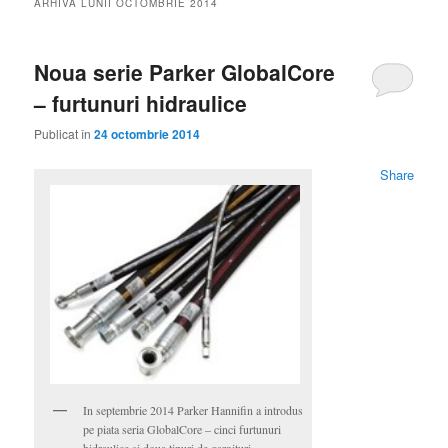
ARHIVA LUNII
OCTOMBRIE 2014
Noua serie Parker GlobalCore
– furtunuri hidraulice
Publicat în
24 octombrie 2014
Share
In septembrie 2014 Parker Hannifin a introdus
pe piata seria GlobalCore – cinci furtunuri
hidraulice si doua tipuri de garnituri