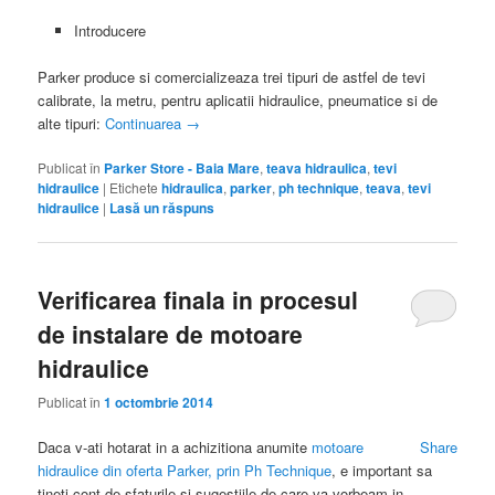
Introducere
Parker produce si comercializeaza trei tipuri de astfel de tevi
calibrate, la metru, pentru aplicatii hidraulice, pneumatice si de
alte tipuri:
Continuarea
→
Publicat în
Parker Store - Baia Mare
,
teava hidraulica
,
tevi
hidraulice
|
Etichete
hidraulica
,
parker
,
ph technique
,
teava
,
tevi
hidraulice
|
Lasă un răspuns
Verificarea finala in procesul
de instalare de motoare
hidraulice
Publicat în
1 octombrie 2014
Daca v-ati hotarat in a achizitiona anumite
motoare
Share
hidraulice din oferta Parker, prin Ph Technique
, e important sa
tineti cont de sfaturile si sugestiile de care va vorbeam in