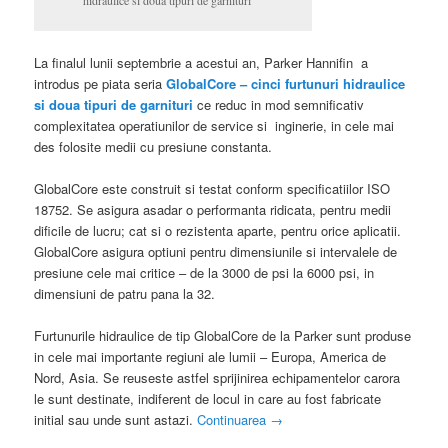
La finalul lunii septembrie a acestui an, Parker Hannifin a
introdus pe piata seria
GlobalCore – cinci furtunuri hidraulice
si doua tipuri de garnituri
ce reduc in mod semnificativ
complexitatea operatiunilor de service si inginerie, in cele mai
des folosite medii cu presiune constanta.
GlobalCore este construit si testat conform specificatiilor ISO
18752. Se asigura asadar o performanta ridicata, pentru medii
dificile de lucru; cat si o rezistenta aparte, pentru orice aplicatii.
GlobalCore asigura optiuni pentru dimensiunile si intervalele de
presiune cele mai critice – de la 3000 de psi la 6000 psi, in
dimensiuni de patru pana la 32.
Furtunurile hidraulice de tip GlobalCore de la Parker sunt produse
in cele mai importante regiuni ale lumii – Europa, America de
Nord, Asia. Se reuseste astfel sprijinirea echipamentelor carora
le sunt destinate, indiferent de locul in care au fost fabricate
initial sau unde sunt astazi.
Continuarea
→