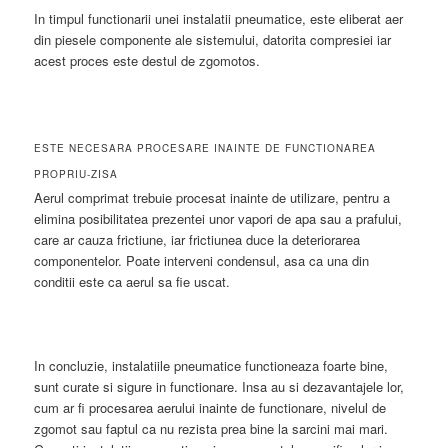
In timpul functionarii unei instalatii pneumatice, este eliberat aer
din piesele componente ale sistemului, datorita compresiei iar
acest proces este destul de zgomotos.
ESTE NECESARA PROCESARE INAINTE DE FUNCTIONAREA
PROPRIU-ZISA
Aerul comprimat trebuie procesat inainte de utilizare, pentru a
elimina posibilitatea prezentei unor vapori de apa sau a prafului,
care ar cauza frictiune, iar frictiunea duce la deteriorarea
componentelor. Poate interveni condensul, asa ca una din
conditii este ca aerul sa fie uscat.
In concluzie, instalatiile pneumatice functioneaza foarte bine,
sunt curate si sigure in functionare. Insa au si dezavantajele lor,
cum ar fi procesarea aerului inainte de functionare, nivelul de
zgomot sau faptul ca nu rezista prea bine la sarcini mai mari.