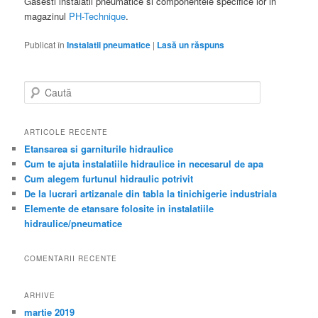
Gasesti instalatii pneumatice si componentele specifice lor in
magazinul
PH-Technique
.
Publicat în
Instalatii pneumatice
|
Lasă un răspuns
Caută
ARTICOLE RECENTE
Etansarea si garniturile hidraulice
Cum te ajuta instalatiile hidraulice in necesarul de apa
Cum alegem furtunul hidraulic potrivit
De la lucrari artizanale din tabla la tinichigerie industriala
Elemente de etansare folosite in instalatiile
hidraulice/pneumatice
COMENTARII RECENTE
ARHIVE
martie 2019