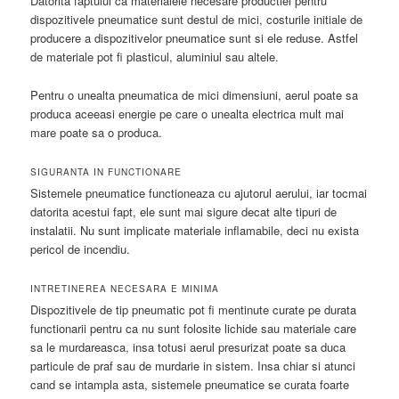
Datorita faptului ca materialele necesare productiei pentru
dispozitivele pneumatice sunt destul de mici, costurile initiale de
producere a dispozitivelor pneumatice sunt si ele reduse. Astfel
de materiale pot fi plasticul, aluminiul sau altele.
Pentru o unealta pneumatica de mici dimensiuni, aerul poate sa
produca aceeasi energie pe care o unealta electrica mult mai
mare poate sa o produca.
SIGURANTA IN FUNCTIONARE
Sistemele pneumatice functioneaza cu ajutorul aerului, iar tocmai
datorita acestui fapt, ele sunt mai sigure decat alte tipuri de
instalatii. Nu sunt implicate materiale inflamabile, deci nu exista
pericol de incendiu.
INTRETINEREA NECESARA E MINIMA
Dispozitivele de tip pneumatic pot fi mentinute curate pe durata
functionarii pentru ca nu sunt folosite lichide sau materiale care
sa le murdareasca, insa totusi aerul presurizat poate sa duca
particule de praf sau de murdarie in sistem. Insa chiar si atunci
cand se intampla asta, sistemele pneumatice se curata foarte