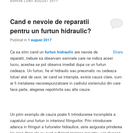
ARHIVA LUNII
AUGUST 2017
Cand e nevoie de reparatii
pentru un furtun hidraulic?
Publicat în
1 august 2017
Ca sa stim cand un
furtun hidraulic
are nevoie de
Share
reparatii, trebuie sa observam semnele care ne indica acest
lucru, acestea se pot observa imediat dupa ce un furtun
cedeaza. Un furtun, fie el hidraulic sau pneumatic nu cedeaza
totusi atat de usor, iar cand se intampla, exista cauze clare, cum
ar fi instalarea necorespunzatoare in cadrului sistemului din care
face parte, alegerea nepotrivita sau alte cauze.
Un prim exemplu de cauza poate fi introducerea incompleta a
capatului unui furtun in interiorul fitingurilor. Prin introducere
adanca in fitinguri a furtunelor hidraulice, este asigurata prinderea
lor, insa daca ele nu sunt suficient impinse inauntru, vor aluneca