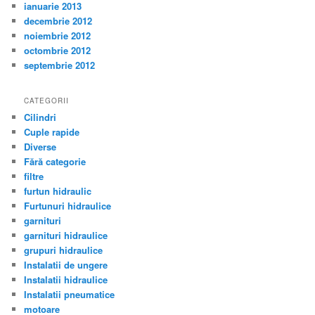
ianuarie 2013
decembrie 2012
noiembrie 2012
octombrie 2012
septembrie 2012
CATEGORII
Cilindri
Cuple rapide
Diverse
Fără categorie
filtre
furtun hidraulic
Furtunuri hidraulice
garnituri
garnituri hidraulice
grupuri hidraulice
Instalatii de ungere
Instalatii hidraulice
Instalatii pneumatice
motoare