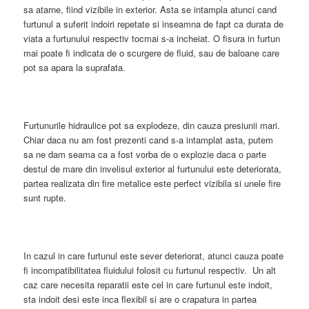
sa atarne, fiind vizibile in exterior. Asta se intampla atunci cand
furtunul a suferit indoiri repetate si inseamna de fapt ca durata de
viata a furtunului respectiv tocmai s-a incheiat. O fisura in furtun
mai poate fi indicata de o scurgere de fluid, sau de baloane care
pot sa apara la suprafata.
Furtunurile hidraulice pot sa explodeze, din cauza presiunii mari.
Chiar daca nu am fost prezenti cand s-a intamplat asta, putem
sa ne dam seama ca a fost vorba de o explozie daca o parte
destul de mare din invelisul exterior al furtunului este deteriorata,
partea realizata din fire metalice este perfect vizibila si unele fire
sunt rupte.
In cazul in care furtunul este sever deteriorat, atunci cauza poate
fi incompatibilitatea fluidului folosit cu furtunul respectiv. Un alt
caz care necesita reparatii este cel in care furtunul este indoit,
sta indoit desi este inca flexibil si are o crapatura in partea