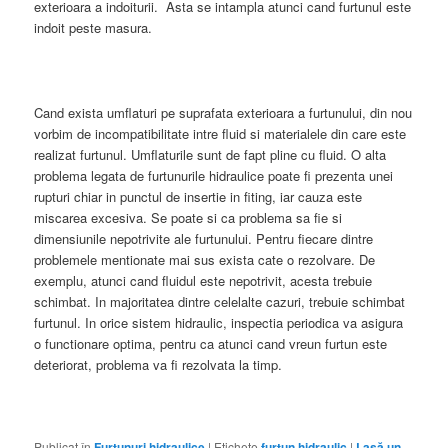
exterioara a indoiturii. Asta se intampla atunci cand furtunul este
indoit peste masura.
Cand exista umflaturi pe suprafata exterioara a furtunului, din nou
vorbim de incompatibilitate intre fluid si materialele din care este
realizat furtunul. Umflaturile sunt de fapt pline cu fluid. O alta
problema legata de furtunurile hidraulice poate fi prezenta unei
rupturi chiar in punctul de insertie in fiting, iar cauza este
miscarea excesiva. Se poate si ca problema sa fie si
dimensiunile nepotrivite ale furtunului. Pentru fiecare dintre
problemele mentionate mai sus exista cate o rezolvare. De
exemplu, atunci cand fluidul este nepotrivit, acesta trebuie
schimbat. In majoritatea dintre celelalte cazuri, trebuie schimbat
furtunul. In orice sistem hidraulic, inspectia periodica va asigura
o functionare optima, pentru ca atunci cand vreun furtun este
deteriorat, problema va fi rezolvata la timp.
Publicat în
Furtunuri hidraulice
|
Etichete
furtun hidraulic
|
Lasă un