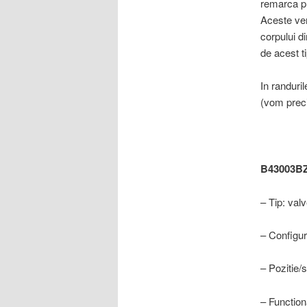
remarca pr
Aceste vers
corpului d
de acest t
In randuri
(vom preci
B43003B
– Tip: val
– Configur
– Pozitie/st
– Function