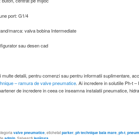
 buton, centrat pe mijloc
une port: G1/4
and/marca: valva bobina Intermediate
figurator sau desen cad
 multe detalii, pentru comenzi sau pentru informatii suplimentare, acc
nique – ramura de valve pneumatice
. Ai incredere in solutiile Ph-t –
partener de incredere in ceea ce inseamna instalatii pneumatice, hidra
categoria
valve pneumatice
, etichetat
parker
,
ph technique baia mare
,
ph-t
,
pneum
 de
admin
. Salvează
legătura
.