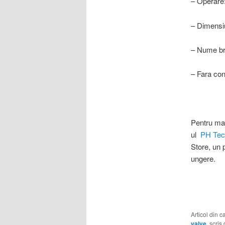
– Operare:
– Dimensi
– Nume br
– Fara con
Pentru mai
ul
PH Tech
Store, un 
ungere.
Articol din 
valve
, scris