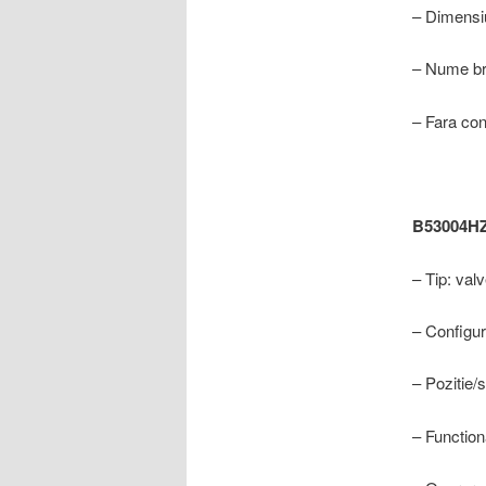
– Dimensi
– Nume br
– Fara con
B53004H
– Tip: val
– Configur
– Pozitie/st
– Function