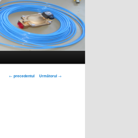
Navigare articole
←
precedentul
Următorul
→