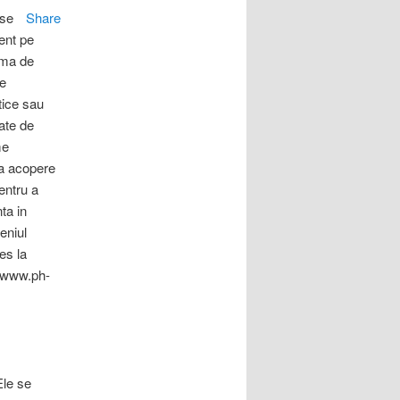
use
Share
ent pe
ama de
re
tice sau
ate de
me
a acopere
Pentru a
ta in
eniul
es la
ul www.ph-
Ele se