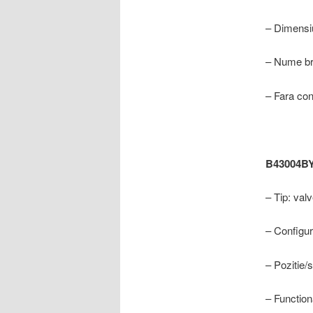
– Dimensi
– Nume br
– Fara con
B43004B
– Tip: val
– Configur
– Pozitie/st
– Function