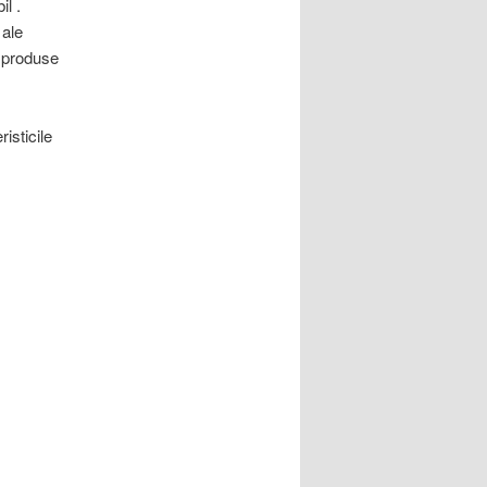
l .
 ale
e produse
isticile