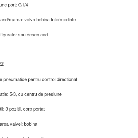
une port: G1/4
and/marca: valva bobina Intermediate
figurator sau desen cad
ZZ
ve pneumatice pentru control directional
atie: 5/3, cu centru de presiune
il: 3 pozitii, corp portat
area valvei: bobina