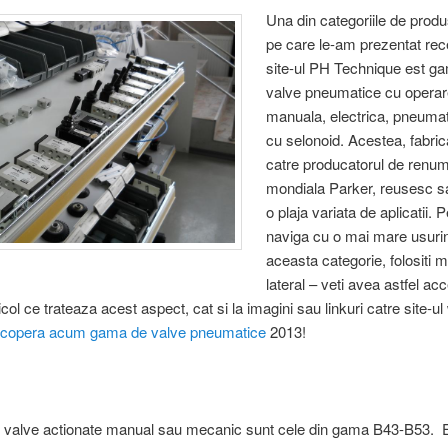
Una din categoriile de prod
pe care le-am prezentat rec
site-ul PH Technique est g
valve pneumatice cu opera
manuala, electrica, pneuma
cu selonoid. Acestea, fabric
catre producatorul de renu
mondiala Parker, reusesc s
o plaja variata de aplicatii. 
naviga cu o mai mare usurin
aceasta categorie, folositi m
lateral – veti avea astfel acc
icol ce trateaza acest aspect, cat si la imagini sau linkuri catre site-
copera acum gama de valve pneumatice
2013!
e valve actionate manual sau mecanic sunt cele din gama B43-B53. 