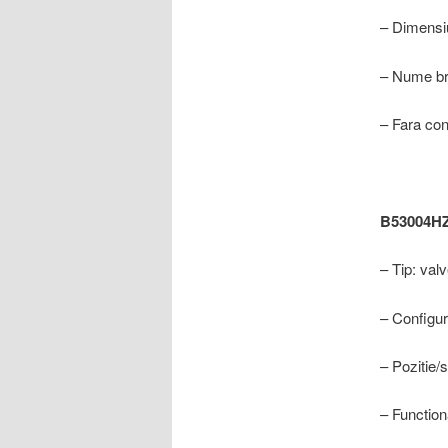
– Dimensi
– Nume br
– Fara con
B53004H
– Tip: val
– Configur
– Pozitie/st
– Function