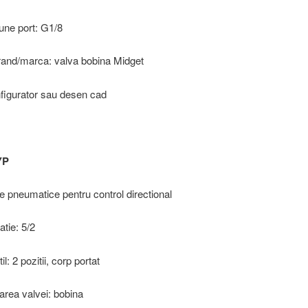
une port: G1/8
and/marca: valva bobina Midget
figurator sau desen cad
YP
ve pneumatice pentru control directional
atie: 5/2
il: 2 pozitii, corp portat
area valvei: bobina