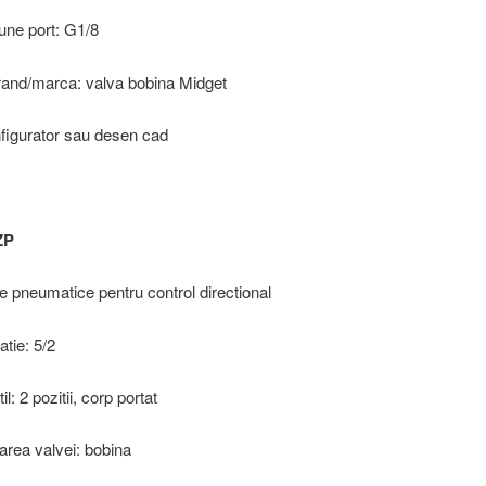
une port: G1/8
and/marca: valva bobina Midget
figurator sau desen cad
ZP
ve pneumatice pentru control directional
atie: 5/2
il: 2 pozitii, corp portat
area valvei: bobina