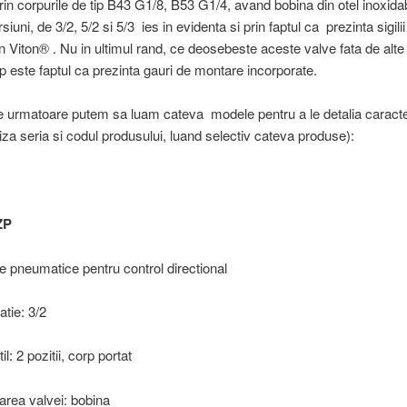
in corpurile de tip B43 G1/8, B53 G1/4, avand bobina din otel inoxidabi
iuni, de 3/2, 5/2 si 5/3 ies in evidenta si prin faptul ca prezinta sigilii
in Viton® . Nu in ultimul rand, ce deosebeste aceste valve fata de alt
ip este faptul ca prezinta gauri de montare incorporate.
le urmatoare putem sa luam cateva modele pentru a le detalia caracter
za seria si codul produsului, luand selectiv cateva produse):
ZP
ve pneumatice pentru control directional
atie: 3/2
il: 2 pozitii, corp portat
area valvei: bobina