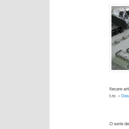
fiecare art
t.ro –
Des
O serie d