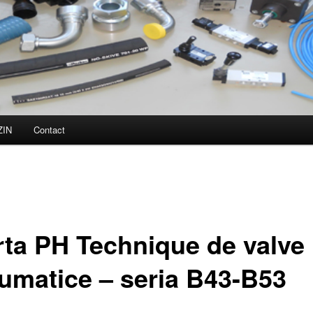
ZIN
Contact
rta PH Technique de valve
umatice – seria B43-B53